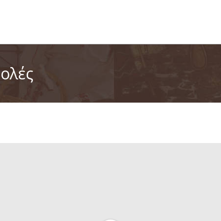
τολές