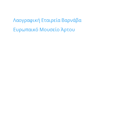
Το δίκτυό μας
Λαογραφική Εταιρεία Βαρνάβα
Ευρωπαικό Μουσείο Άρτου
Δελτία Τύπου
Διαγωνισμοί
Επικοινωνία

Ανδρούτσου 6 (πρώην 7)
Βαρνάβας
Αττική