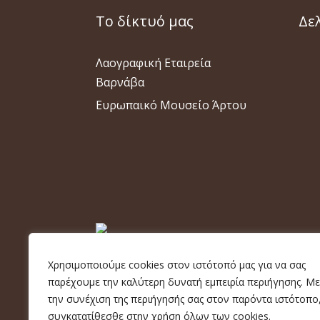
Το δίκτυό μας
Δε
Λαογραφική Εταιρεία
Βαρνάβα
Ευρωπαικό Μουσείο Άρτου
Χρησιμοποιούμε cookies στον ιστότοπό μας για να σας
Copyright 2026 ilmb.gr | Built by
MyWebD
παρέχουμε την καλύτερη δυνατή εμπειρία περιήγησης. Με
την συνέχιση της περιήγησής σας στον παρόντα ιστότοπο
συγκατατίθεσθε στην χρήση όλων των cookies.