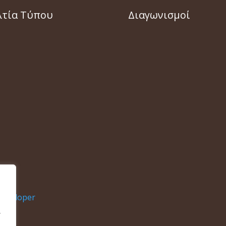
λτία Τύπου
Διαγωνισμοί
eveloper
,