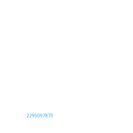

Ανδρούτσου 6 (πρώην 7)
Βαρνάβας
Αττική
19014

2295097870