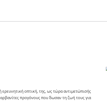
ή ερευνητική οπτική, της, ως τώρα αντιμετώπισής
 αρβανίτες προγόνους που΄ δωσαν τη ζωή τους για