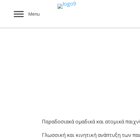
Menu
Εκπαιδευτικό Βιωμα
Διαδραστικό Λαογρ
Απρ 10, 2017
Παραδοσιακά ομαδικά και ατομικά παιχνί
Γλωσσική και κινητική ανάπτυξη των πα