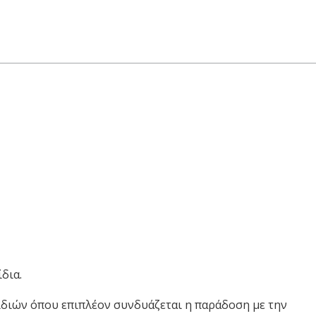
τικό Πρόγραμμα Παραδοσιακώ
αφικό Μουσείο Βαρνάβα
δια.
ιδιών όπου επιπλέον συνδυάζεται η παράδοση με την