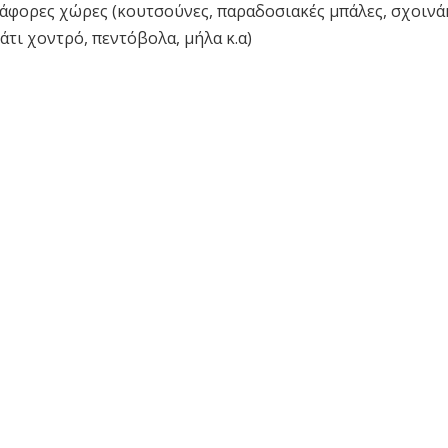
διάφορες χώρες (κουτσούνες, παραδοσιακές μπάλες, σχοινά
λάτι χοντρό, πεντόβολα, μήλα κ.α)